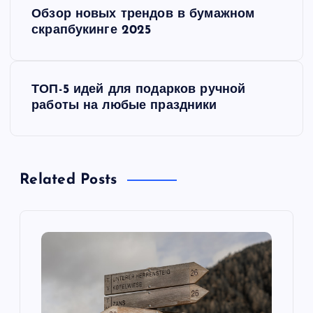
Н
Обзор новых трендов в бумажном
а
скрапбукинге 2025
в
ТОП-5 идей для подарков ручной
и
работы на любые праздники
г
а
Related Posts
ц
и
я
п