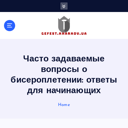
S
k
i
p
t
o
c
o
n
Часто задаваемые
t
вопросы о
e
n
бисероплетении: ответы
t
для начинающих
Home