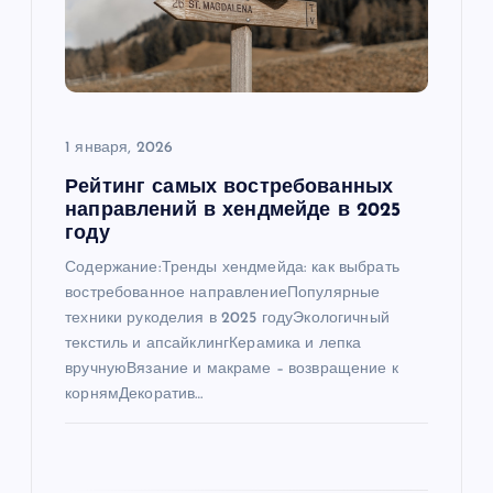
о
з
а
1 января, 2026
Рейтинг самых востребованных
п
направлений в хендмейде в 2025
году
и
Содержание:Тренды хендмейда: как выбрать
востребованное направлениеПопулярные
с
техники рукоделия в 2025 годуЭкологичный
текстиль и апсайклингКерамика и лепка
я
вручнуюВязание и макраме – возвращение к
корнямДекоратив…
м