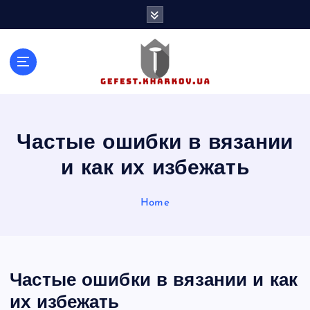
S
k
i
p
t
o
c
o
n
Частые ошибки в вязании
t
и как их избежать
e
n
t
Home
Частые ошибки в вязании и как
их избежать