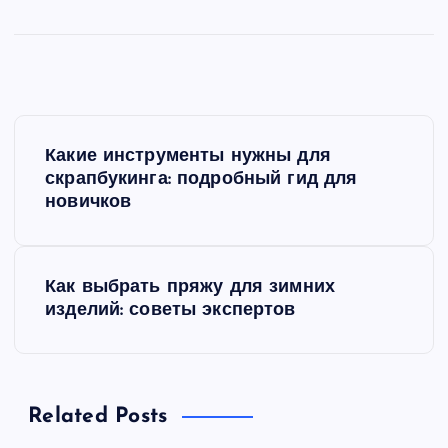
Н
Какие инструменты нужны для
а
скрапбукинга: подробный гид для
новичков
в
и
Как выбрать пряжу для зимних
изделий: советы экспертов
г
а
Related Posts
ц