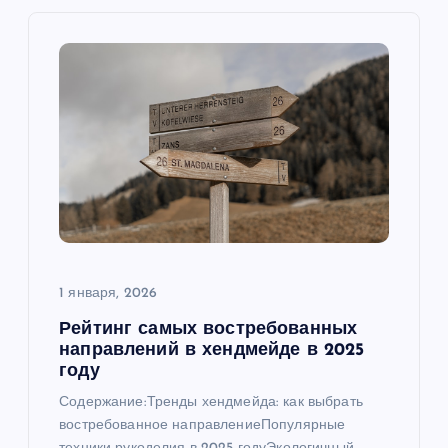
и
я
п
о
з
а
1 января, 2026
п
Рейтинг самых востребованных
направлений в хендмейде в 2025
и
году
Содержание:Тренды хендмейда: как выбрать
с
востребованное направлениеПопулярные