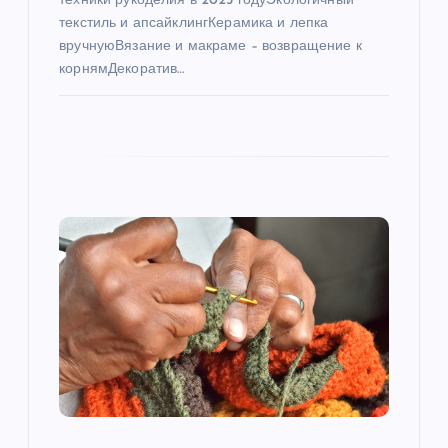
техники рукоделия в 2025 годуЭкологичный
я
текстиль и апсайклингКерамика и лепка
вручнуюВязание и макраме – возвращение к
м
корнямДекоратив…