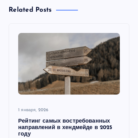
а
Related Posts
ц
и
я
п
о
з
а
1 января, 2026
Рейтинг самых востребованных
п
направлений в хендмейде в 2025
году