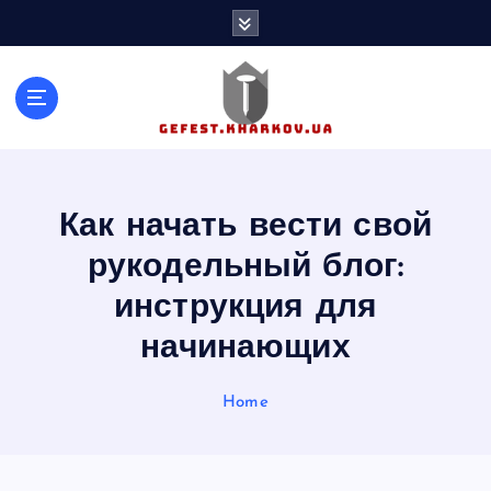
S
k
i
p
t
o
c
o
n
Как начать вести свой
t
рукодельный блог:
e
n
инструкция для
t
начинающих
Home