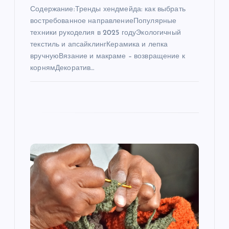
и
Содержание:Тренды хендмейда: как выбрать
востребованное направлениеПопулярные
с
техники рукоделия в 2025 годуЭкологичный
текстиль и апсайклингКерамика и лепка
я
вручнуюВязание и макраме – возвращение к
корнямДекоратив…
м