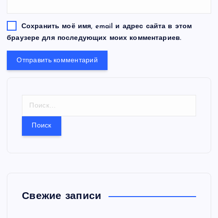
Сохранить моё имя, email и адрес сайта в этом
браузере для последующих моих комментариев.
Н
а
й
т
и
:
Свежие записи