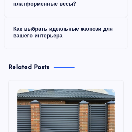
а
платформенные весы?
в
Как выбрать идеальные жалюзи для
и
вашего интерьера
г
а
Related Posts
ц
и
я
п