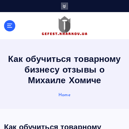
S
k
i
p
t
o
c
o
n
Как обучиться товарному
t
бизнесу отзывы о
e
n
Михаиле Хомиче
t
Home
Как обучиться товарному