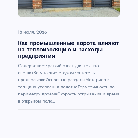
о
з
а
18 июля, 2026
Как промышленные ворота влияют
п
на теплоизоляцию и расходы
предприятия
и
Содержание:Краткий ответ для тех, кто
спешитВступление с хукомКонтекст и
с
предпосылкиОсновные разделыМатериал и
толщина утепления полотнаГерметичность по
я
периметру проёмаСкорость открывания и время
в открытом поло…
м