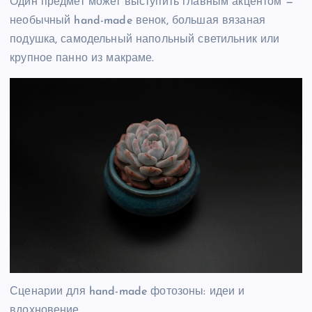
Один предмет может выступить главным акцентом —
необычный hand-made венок, большая вязаная
подушка, самодельный напольный светильник или
крупное панно из макраме.
Сценарии для hand-made фотозоны: идеи и
вдохновение