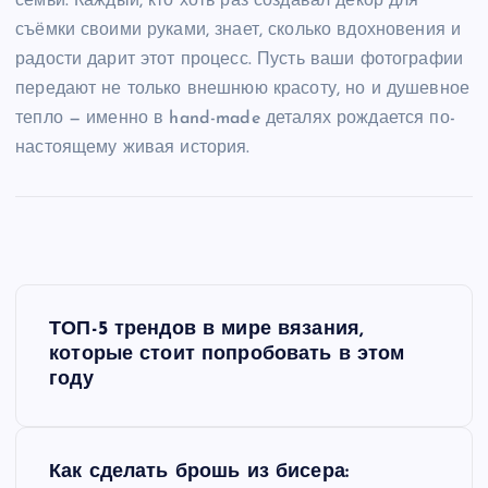
семьи. Каждый, кто хоть раз создавал декор для
съёмки своими руками, знает, сколько вдохновения и
радости дарит этот процесс. Пусть ваши фотографии
передают не только внешнюю красоту, но и душевное
тепло — именно в hand-made деталях рождается по-
настоящему живая история.
Н
ТОП-5 трендов в мире вязания,
а
которые стоит попробовать в этом
году
в
и
Как сделать брошь из бисера: