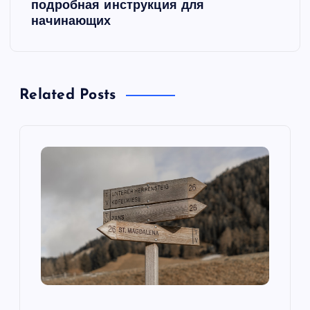
подробная инструкция для
г
начинающих
а
ц
Related Posts
и
я
п
о
з
а