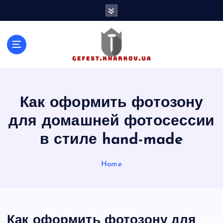
S
k
i
p
t
o
c
o
n
Как оформить фотозону
t
для домашней фотосессии
e
n
в стиле hand-made
t
Home
Как оформить фотозону для