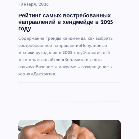
п
1 января, 2026
Рейтинг самых востребованных
и
направлений в хендмейде в 2025
году
с
Содержание:Тренды хендмейда: как выбрать
востребованное направлениеПопулярные
я
техники рукоделия в 2025 годуЭкологичный
текстиль и апсайклингКерамика и лепка
м
вручнуюВязание и макраме – возвращение к
корнямДекоратив…