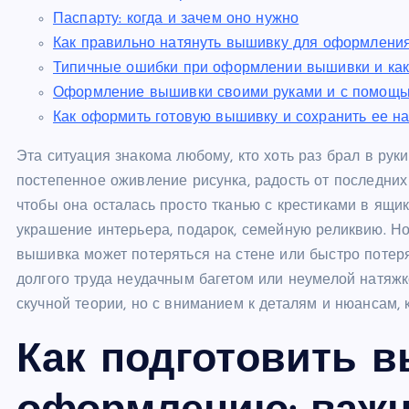
Паспарту: когда и зачем оно нужно
Как правильно натянуть вышивку для оформлени
Типичные ошибки при оформлении вышивки и как
Оформление вышивки своими руками и с помощью 
Как оформить готовую вышивку и сохранить ее на
Эта ситуация знакома любому, кто хоть раз брал в руки
постепенное оживление рисунка, радость от последних 
чтобы она осталась просто тканью с крестиками в ящи
украшение интерьера, подарок, семейную реликвию. Н
вышивка может потеряться на стене или быстро потеря
долгого труда неудачным багетом или неумелой натяжко
скучной теории, но с вниманием к деталям и нюансам, 
Как подготовить 