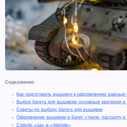
Содержание:
Как подготовить вышивку к оформлению: важные 
Выбор багета для вышивки: основные критерии 
Советы по выбору багета для вышивки
Оформление вышивки в багет: стекло, паспарту и
Стекло: «за» и «против»