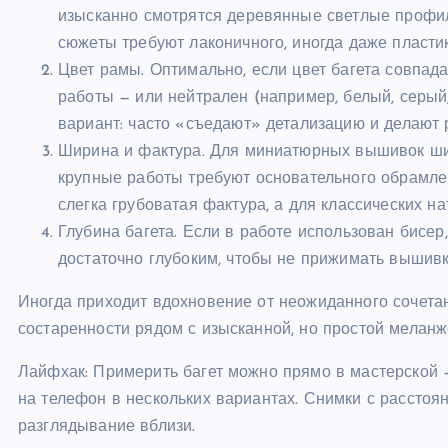
изысканно смотрятся деревянные светлые профил
сюжеты требуют лаконичного, иногда даже пластик
Цвет рамы. Оптимально, если цвет багета совпад
работы — или нейтрален (например, белый, серый
вариант: часто «съедают» детализацию и делают 
Ширина и фактура. Для миниатюрных вышивок шир
крупные работы требуют основательного обрамле
слегка грубоватая фактура, а для классических н
Глубина багета. Если в работе использован бисе
достаточно глубоким, чтобы не прижимать вышивку
Иногда приходит вдохновение от неожиданного сочетан
состаренности рядом с изысканной, но простой меланж
Лайфхак: Примерить багет можно прямо в мастерской 
на телефон в нескольких вариантах. Снимки с рассто
разглядывание вблизи.