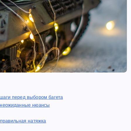
шаги перед выбором багета
и неожиданные нюансы
 правильная натяжка