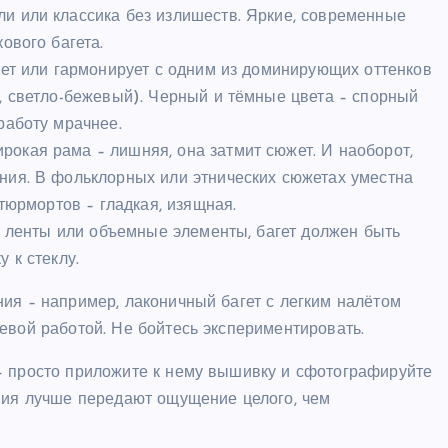
и или классика без излишеств. Яркие, современные
ового багета.
ает или гармонирует с одним из доминирующих оттенков
, светло-бежевый). Черный и тёмные цвета – спорный
работу мрачнее.
окая рама – лишняя, она затмит сюжет. И наоборот,
ния. В фольклорных или этнических сюжетах уместна
атюрмортов – гладкая, изящная.
р, ленты или объемные элементы, багет должен быть
 к стеклу.
ия – например, лаконичный багет с легким налётом
евой работой. Не бойтесь экспериментировать.
– просто приложите к нему вышивку и сфотографируйте
яния лучше передают ощущение целого, чем