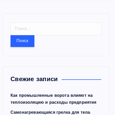
Н
а
й
т
и
:
Свежие записи
Как промышленные ворота влияют на
теплоизоляцию и расходы предприятия
Самонагревающаяся грелка для тела: