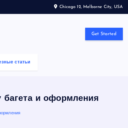
Chicago 12, Melborne City, USA
Get Started
езные статьи
у багета и оформления
формления