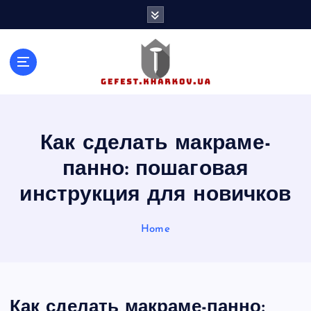
S
k
i
p
t
o
c
o
n
Как сделать макраме-
t
панно: пошаговая
e
n
инструкция для новичков
t
Home
Как сделать макраме-панно: