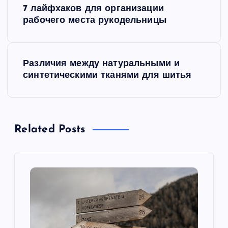
7 лайфхаков для организации
а
рабочего места рукодельницы
в
Различия между натуральными и
и
синтетическими тканями для шитья
г
а
Related Posts
ц
и
я
п