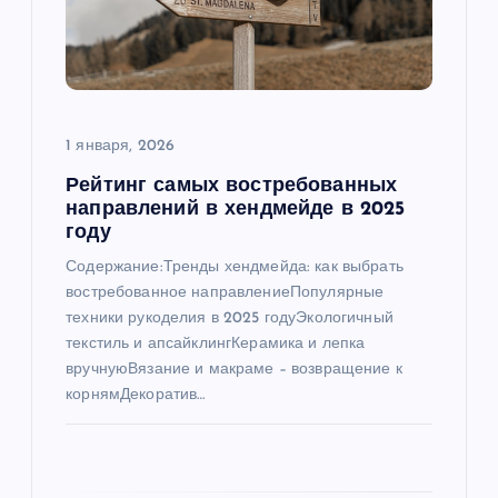
о
з
а
1 января, 2026
Рейтинг самых востребованных
п
направлений в хендмейде в 2025
году
и
Содержание:Тренды хендмейда: как выбрать
востребованное направлениеПопулярные
с
техники рукоделия в 2025 годуЭкологичный
текстиль и апсайклингКерамика и лепка
я
вручнуюВязание и макраме – возвращение к
корнямДекоратив…
м