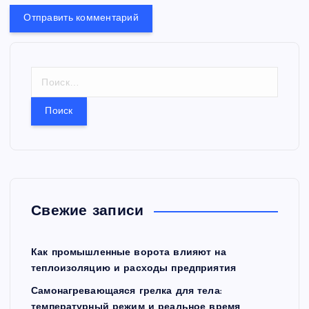
Н
а
й
т
и
:
Свежие записи
Как промышленные ворота влияют на
теплоизоляцию и расходы предприятия
Самонагревающаяся грелка для тела:
температурный режим и реальное время