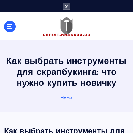
S
k
i
p
t
o
c
o
n
Как выбрать инструменты
t
для скрапбукинга: что
e
n
нужно купить новичку
t
Home
Как выбрать инструменты для