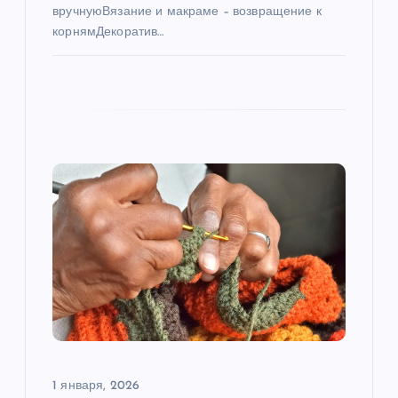
я
вручнуюВязание и макраме – возвращение к
корнямДекоратив…
м
1 января, 2026