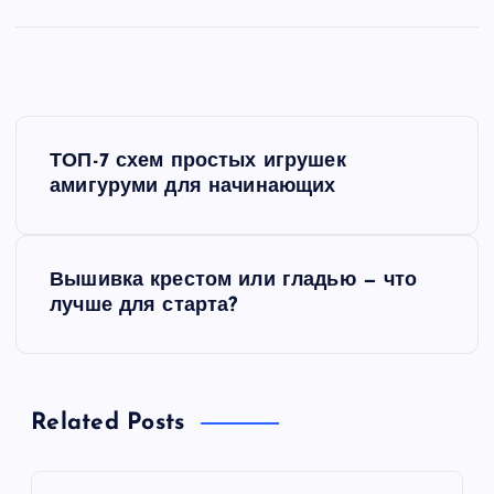
Н
ТОП-7 схем простых игрушек
а
амигуруми для начинающих
в
Вышивка крестом или гладью — что
и
лучше для старта?
г
а
Related Posts
ц