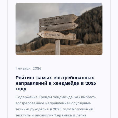
и
я
п
о
з
а
1 января, 2026
Рейтинг самых востребованных
п
направлений в хендмейде в 2025
году
и
Содержание:Тренды хендмейда: как выбрать
востребованное направлениеПопулярные
с
техники рукоделия в 2025 годуЭкологичный
текстиль и апсайклингКерамика и лепка