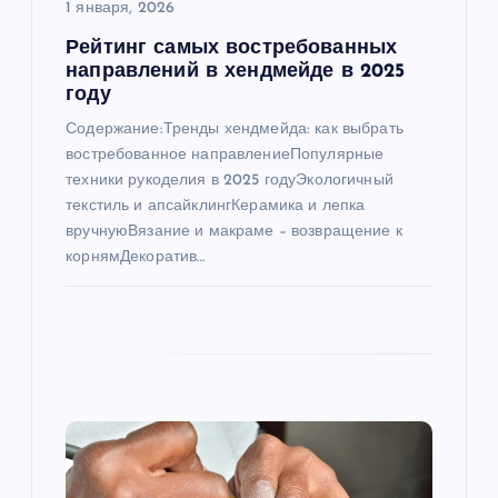
а
1 января, 2026
Рейтинг самых востребованных
п
направлений в хендмейде в 2025
году
и
Содержание:Тренды хендмейда: как выбрать
востребованное направлениеПопулярные
с
техники рукоделия в 2025 годуЭкологичный
текстиль и апсайклингКерамика и лепка
я
вручнуюВязание и макраме – возвращение к
корнямДекоратив…
м