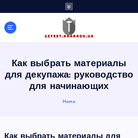
S
k
i
p
t
o
c
o
n
Как выбрать материалы
t
для декупажа: руководство
e
n
для начинающих
t
Home
Как выбрать материалы для