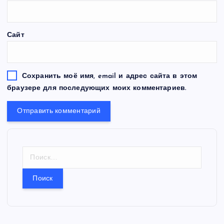
Сайт
Сохранить моё имя, email и адрес сайта в этом
браузере для последующих моих комментариев.
Н
а
й
т
и
: