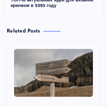
ТОП-10 актуальных идей для вязания
и
крючком в 2025 году
г
а
Related Posts
ц
и
я
п
о
з