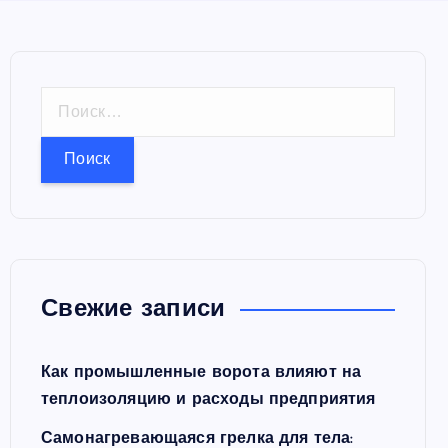
Н
а
й
т
и
:
Свежие записи
Как промышленные ворота влияют на
теплоизоляцию и расходы предприятия
Самонагревающаяся грелка для тела: