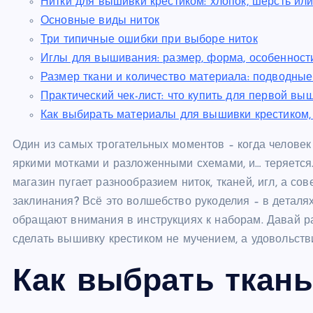
Нитки для вышивки крестиком: хлопок, шерсть ил
Основные виды ниток
Три типичные ошибки при выборе ниток
Иглы для вышивания: размер, форма, особенност
Размер ткани и количество материала: подводны
Практический чек-лист: что купить для первой вы
Как выбирать материалы для вышивки крестиком, 
Один из самых трогательных моментов – когда человек 
яркими мотками и разложенными схемами, и… теряется
магазин пугает разнообразием ниток, тканей, игл, а со
заклинания? Всё это волшебство рукоделия – в деталях
обращают внимания в инструкциях к наборам. Давай ра
сделать вышивку крестиком не мучением, а удовольст
Как выбрать ткан