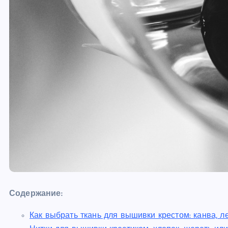
Содержание:
Как выбрать ткань для вышивки крестом: канва, л