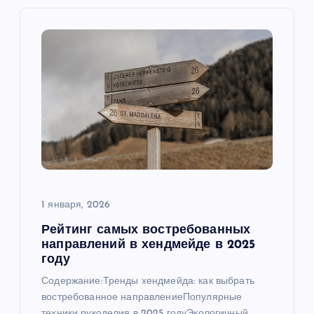
и
я
п
о
з
а
п
1 января, 2026
Рейтинг самых востребованных
и
направлений в хендмейде в 2025
году
с
Содержание:Тренды хендмейда: как выбрать
востребованное направлениеПопулярные
техники рукоделия в 2025 годуЭкологичный