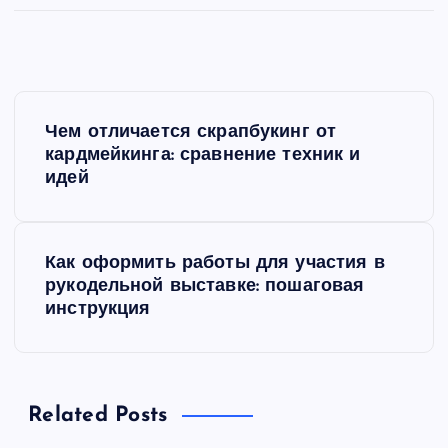
Н
Чем отличается скрапбукинг от
а
кардмейкинга: сравнение техник и
идей
в
и
Как оформить работы для участия в
рукодельной выставке: пошаговая
г
инструкция
а
ц
Related Posts