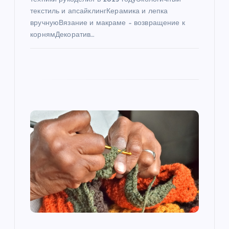
я
текстиль и апсайклингКерамика и лепка
м
вручнуюВязание и макраме – возвращение к
корнямДекоратив…