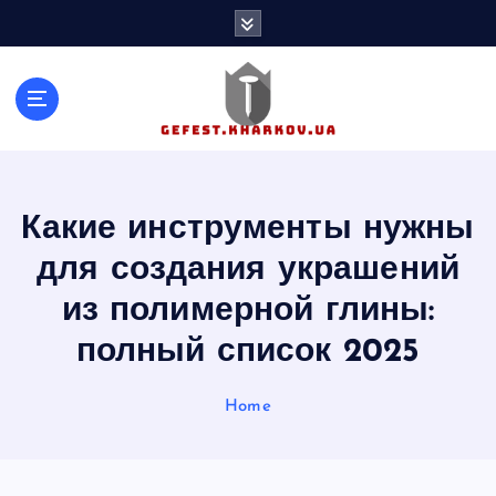
S
k
i
p
t
o
c
o
n
Какие инструменты нужны
t
для создания украшений
e
n
из полимерной глины:
t
полный список 2025
Home