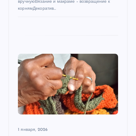
вручнуюВязание и макраме – возвращение к
м
корнямДекоратив…
1 января, 2026