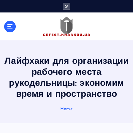
S
k
i
p
t
o
c
o
n
Лайфхаки для организации
t
рабочего места
e
n
рукодельницы: экономим
t
время и пространство
Home