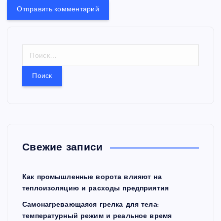
Н
а
й
т
и
:
Свежие записи
Как промышленные ворота влияют на
теплоизоляцию и расходы предприятия
Самонагревающаяся грелка для тела:
температурный режим и реальное время