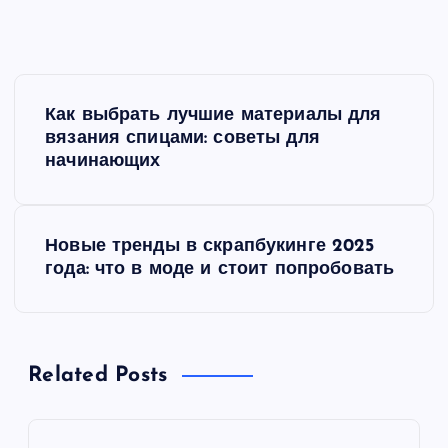
Н
Как выбрать лучшие материалы для
а
вязания спицами: советы для
начинающих
в
и
Новые тренды в скрапбукинге 2025
года: что в моде и стоит попробовать
г
а
Related Posts
ц
и