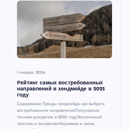
я
п
о
з
а
1 января, 2026
п
Рейтинг самых востребованных
направлений в хендмейде в 2025
и
году
Содержание:Тренды хендмейда: как выбрать
с
востребованное направлениеПопулярные
техники рукоделия в 2025 годуЭкологичный
я
текстиль и апсайклингКерамика и лепка