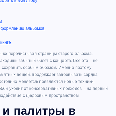
брать в 2025 году
м
 оформлению альбомов
кинге
нно: перелистывая страницы старого альбома,
ходишь забытый билет с концерта. Всё это – не
ся сохранить особым образом. Именно поэтому
амятных вещей, продолжает завоевывать сердца
постоянно меняется: появляются новые техники,
обби уходит от консервативных подходов – на первый
имодействие с цифровым пространством.
 и палитры в