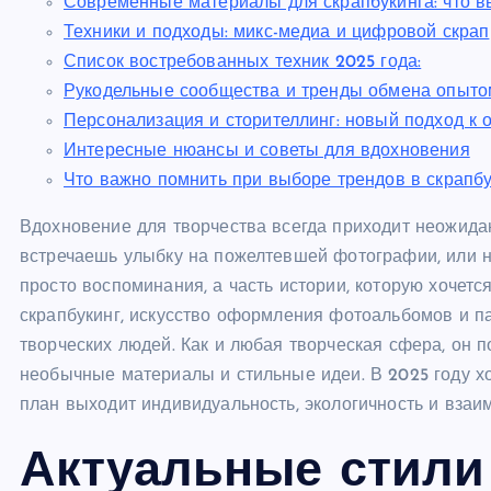
Современные материалы для скрапбукинга: что вы
Техники и подходы: микс-медиа и цифровой скрап
Список востребованных техник 2025 года:
Рукодельные сообщества и тренды обмена опыто
Персонализация и сторителлинг: новый подход к
Интересные нюансы и советы для вдохновения
Что важно помнить при выборе трендов в скрапбу
Вдохновение для творчества всегда приходит неожида
встречаешь улыбку на пожелтевшей фотографии, или на
просто воспоминания, а часть истории, которую хочет
скрапбукинг, искусство оформления фотоальбомов и п
творческих людей. Как и любая творческая сфера, он 
необычные материалы и стильные идеи. В 2025 году х
план выходит индивидуальность, экологичность и вза
Актуальные стили