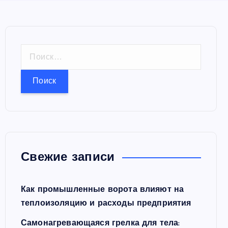
Н
а
й
т
и
:
Свежие записи
Как промышленные ворота влияют на
теплоизоляцию и расходы предприятия
Самонагревающаяся грелка для тела: