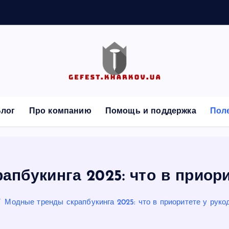
а
я
с
я
лог
Про компанию
Помощь и поддержка
Пол
пбукинга 2025: что в приор
Модные тренды скрапбукинга 2025: что в приоритете у руко