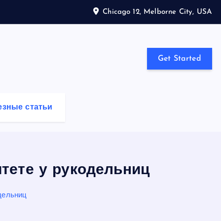
Chicago 12, Melborne City, USA
Get Started
езные статьи
итете у рукодельниц
дельниц