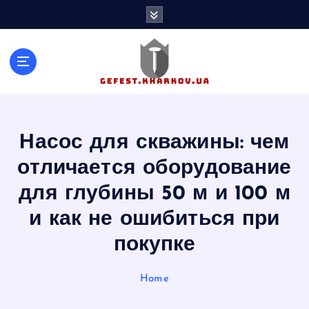
S
k
i
p
t
o
c
o
n
Насос для скважины: чем
t
отличается оборудование
e
n
для глубины 50 м и 100 м
t
и как не ошибиться при
покупке
Home