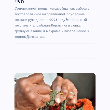
году
и
Содержание:Тренды хендмейда: как выбрать
востребованное направлениеПопулярные
с
техники рукоделия в 2025 годуЭкологичный
текстиль и апсайклингКерамика и лепка
я
вручнуюВязание и макраме – возвращение к
корнямДекоратив…
м