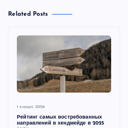
а
Related Posts
ц
и
я
п
о
з
а
1 января, 2026
Рейтинг самых востребованных
п
направлений в хендмейде в 2025