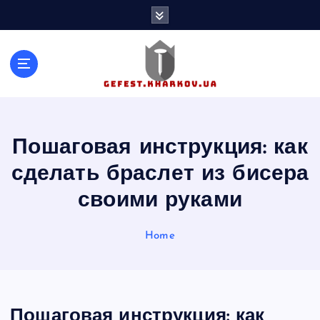
S
k
i
p
t
o
c
o
n
Пошаговая инструкция: как
t
сделать браслет из бисера
e
n
своими руками
t
Home
Пошаговая инструкция: как