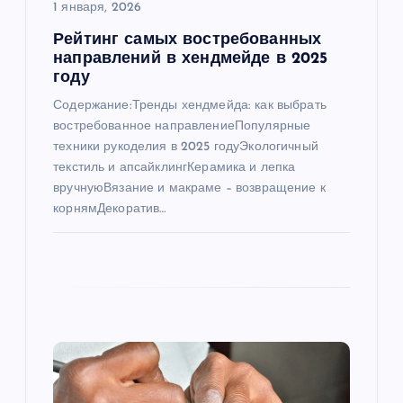
1 января, 2026
п
Рейтинг самых востребованных
направлений в хендмейде в 2025
и
году
Содержание:Тренды хендмейда: как выбрать
с
востребованное направлениеПопулярные
техники рукоделия в 2025 годуЭкологичный
я
текстиль и апсайклингКерамика и лепка
вручнуюВязание и макраме – возвращение к
м
корнямДекоратив…