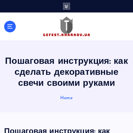
S
k
i
p
t
o
c
o
n
Пошаговая инструкция: как
t
сделать декоративные
e
n
свечи своими руками
t
Home
Пошаговая инструкция: как