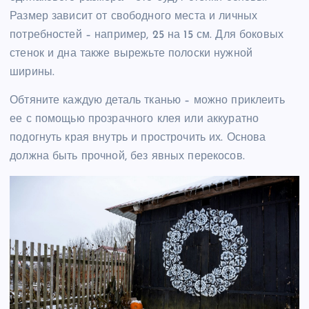
Размер зависит от свободного места и личных
потребностей – например, 25 на 15 см. Для боковых
стенок и дна также вырежьте полоски нужной
ширины.
Обтяните каждую деталь тканью – можно приклеить
ее с помощью прозрачного клея или аккуратно
подогнуть края внутрь и прострочить их. Основа
должна быть прочной, без явных перекосов.