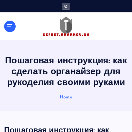
S
k
i
p
t
o
c
o
n
Пошаговая инструкция: как
t
сделать органайзер для
e
n
рукоделия своими руками
t
Home
Пошаговая инструкция: как