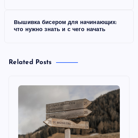
в
и
Вышивка бисером для начинающих:
что нужно знать и с чего начать
г
а
Related Posts
ц
и
я
п
о