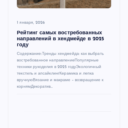
з
а
1 января, 2026
п
Рейтинг самых востребованных
направлений в хендмейде в 2025
и
году
Содержание:Тренды хендмейда: как выбрать
с
востребованное направлениеПопулярные
техники рукоделия в 2025 годуЭкологичный
я
текстиль и апсайклингКерамика и лепка
вручнуюВязание и макраме – возвращение к
м
корнямДекоратив…