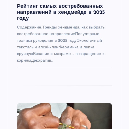
п
Рейтинг самых востребованных
направлений в хендмейде в 2025
и
году
Содержание:Тренды хендмейда: как выбрать
с
востребованное направлениеПопулярные
техники рукоделия в 2025 годуЭкологичный
я
текстиль и апсайклингКерамика и лепка
вручнуюВязание и макраме – возвращение к
м
корнямДекоратив…