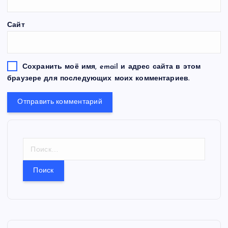
Сайт
Сохранить моё имя, email и адрес сайта в этом
браузере для последующих моих комментариев.
Н
а
й
т
и
: