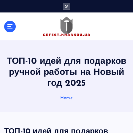
S
k
i
p
t
o
c
o
n
ТОП-10 идей для подарков
t
ручной работы на Новый
e
n
год 2025
t
Home
ТОП-10 идей для подарков