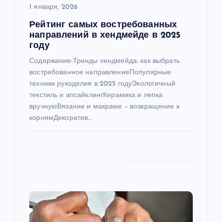
п
1 января, 2026
Рейтинг самых востребованных
и
направлений в хендмейде в 2025
году
с
Содержание:Тренды хендмейда: как выбрать
востребованное направлениеПопулярные
я
техники рукоделия в 2025 годуЭкологичный
текстиль и апсайклингКерамика и лепка
м
вручнуюВязание и макраме – возвращение к
корнямДекоратив…