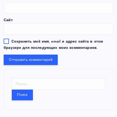
Сайт
Сохранить моё имя, email и адрес сайта в этом
браузере для последующих моих комментариев.
Н
а
й
т
и
: