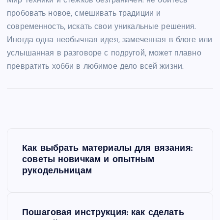
Мир техники и стежков безграничен: не бойтесь
пробовать новое, смешивать традиции и
современность, искать свои уникальные решения.
Иногда одна необычная идея, замеченная в блоге или
услышанная в разговоре с подругой, может плавно
превратить хобби в любимое дело всей жизни.
Н
Как выбрать материалы для вязания:
а
советы новичкам и опытным
рукодельницам
в
и
Пошаговая инструкция: как сделать