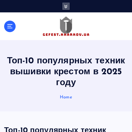
S
k
i
p
t
o
c
o
n
Топ-10 популярных техник
t
вышивки крестом в 2025
e
n
году
t
Home
Топ-10 популярных техник