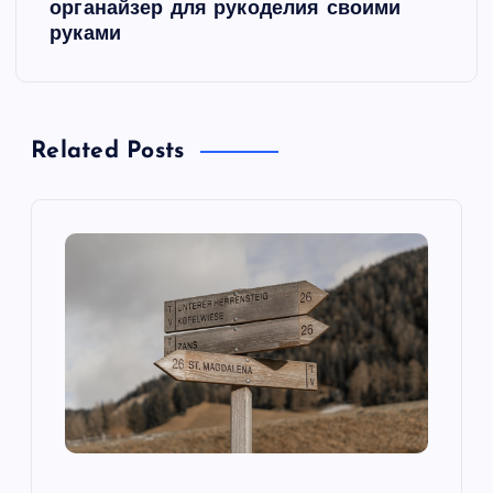
органайзер для рукоделия своими
г
руками
а
ц
Related Posts
и
я
п
о
з
а