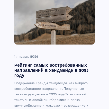
я
п
о
з
а
1 января, 2026
Рейтинг самых востребованных
п
направлений в хендмейде в 2025
году
и
Содержание:Тренды хендмейда: как выбрать
востребованное направлениеПопулярные
с
техники рукоделия в 2025 годуЭкологичный
текстиль и апсайклингКерамика и лепка
я
вручнуюВязание и макраме – возвращение к