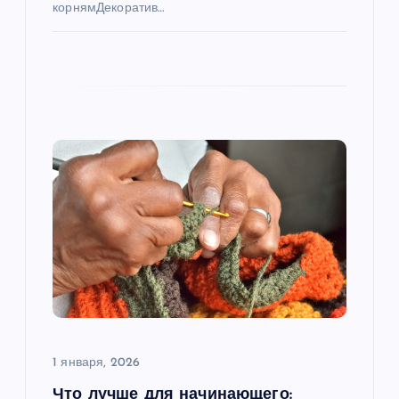
корнямДекоратив…
м
1 января, 2026
Что лучше для начинающего: