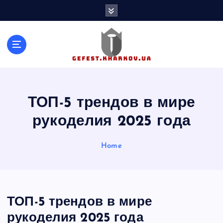
S
k
i
p
t
o
c
o
n
ТОП-5 трендов в мире
t
рукоделия 2025 года
e
n
t
Home
ТОП-5 трендов в мире
рукоделия 2025 года