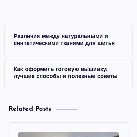
Н
Различия между натуральными и
а
синтетическими тканями для шитья
в
Как оформить готовую вышивку:
и
лучшие способы и полезные советы
г
а
Related Posts
ц
и