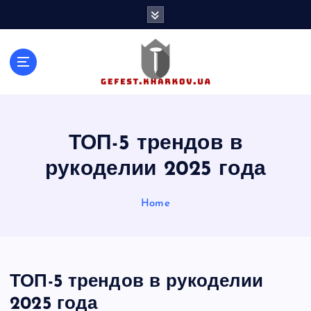
S
k
i
p
t
o
c
o
n
ТОП-5 трендов в
t
рукоделии 2025 года
e
n
t
Home
ТОП-5 трендов в рукоделии
2025 года