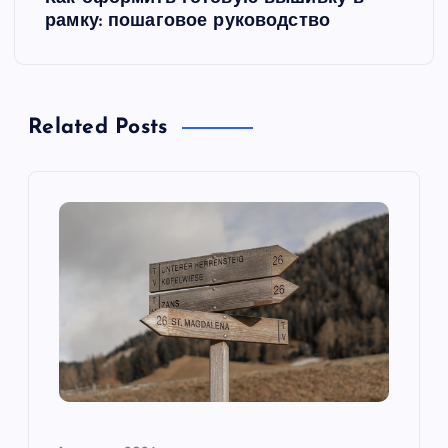
и
рамку: пошаговое руководство
г
а
Related Posts
ц
и
я
п
о
з