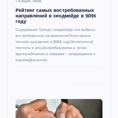
а
1 января, 2026
Рейтинг самых востребованных
п
направлений в хендмейде в 2025
году
и
Содержание:Тренды хендмейда: как выбрать
востребованное направлениеПопулярные
с
техники рукоделия в 2025 годуЭкологичный
текстиль и апсайклингКерамика и лепка
я
вручнуюВязание и макраме – возвращение к
корнямДекоратив…
м