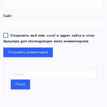
Сайт
Сохранить моё имя, email и адрес сайта в этом
браузере для последующих моих комментариев.
Н
а
й
т
и
: