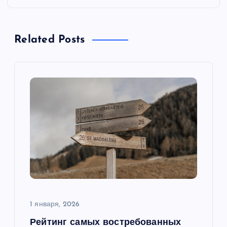
г
а
Related Posts
ц
и
я
п
о
з
а
1 января, 2026
Рейтинг самых востребованных