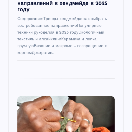
п
направлений в хендмейде в 2025
году
и
Содержание:Тренды хендмейда: как выбрать
востребованное направлениеПопулярные
с
техники рукоделия в 2025 годуЭкологичный
текстиль и апсайклингКерамика и лепка
я
вручнуюВязание и макраме – возвращение к
корнямДекоратив…
м