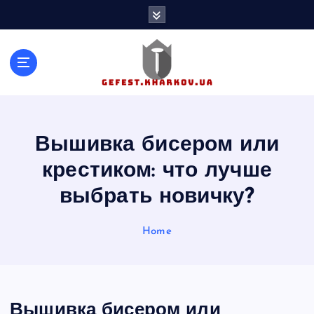
S
k
i
p
t
o
c
o
n
Вышивка бисером или
t
крестиком: что лучше
e
n
выбрать новичку?
t
Home
Вышивка бисером или